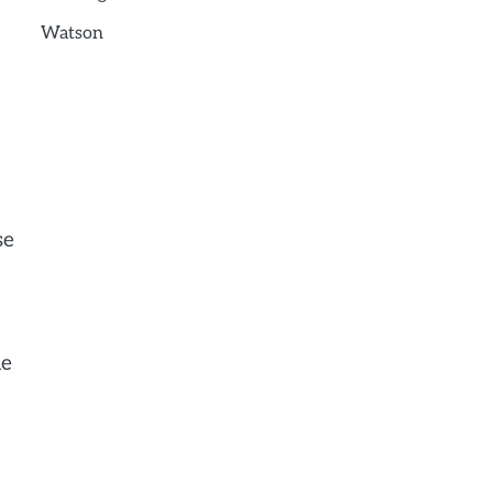
Watson
se
le