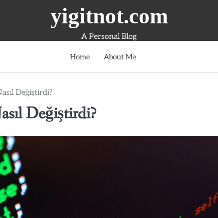
yigitnot.com
A Personal Blog
Home
About Me
sıl Değiştirdi?
sıl Değiştirdi?