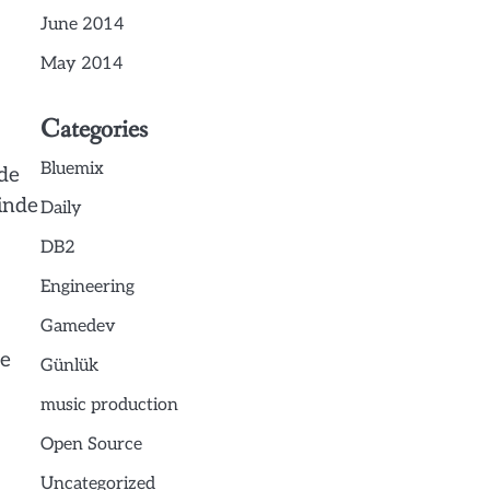
June 2014
May 2014
Categories
Bluemix
rde
inde
Daily
DB2
Engineering
Gamedev
de
Günlük
music production
Open Source
Uncategorized