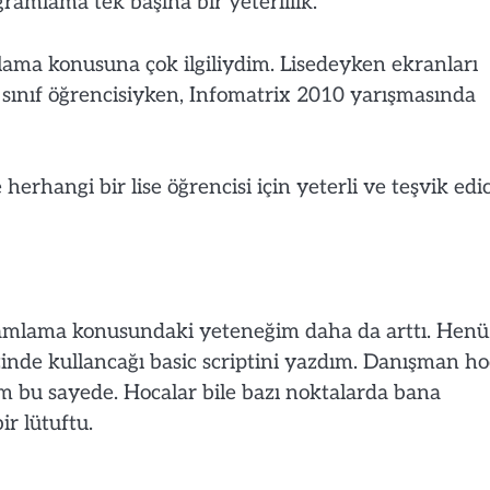
amlama tek başına bir yeterlilik.
mlama konusuna çok ilgiliydim. Lisedeyken ekranları
. sınıf öğrencisiyken, Infomatrix 2010 yarışmasında
rhangi bir lise öğrencisi için yeterli ve teşvik edic
ramlama konusundaki yeteneğim daha da arttı. Henü
ezinde kullancağı basic scriptini yazdım. Danışman ho
um bu sayede. Hocalar bile bazı noktalarda bana
ir lütuftu.