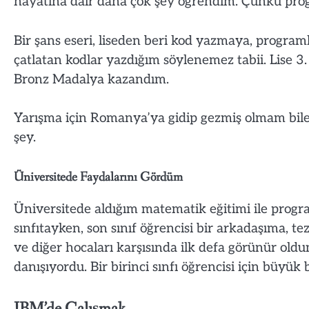
hayatına dair daha çok şey öğrendim. Çünkü progr
Bir şans eseri, liseden beri kod yazmaya, progra
çatlatan kodlar yazdığım söylenemez tabii. Lise 3
Bronz Madalya kazandım.
Yarışma için Romanya’ya gidip gezmiş olmam bile he
şey.
Üniversitede Faydalarını Gördüm
Üniversitede aldığım matematik eğitimi ile prog
sınfıtayken, son sınıf öğrencisi bir arkadaşıma, t
ve diğer hocaları karşısında ilk defa görünür old
danışıyordu. Bir birinci sınfı öğrencisi için büyük b
IBM’de Çalışmak