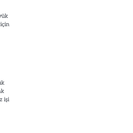
yük
için
ük
ak
 işi