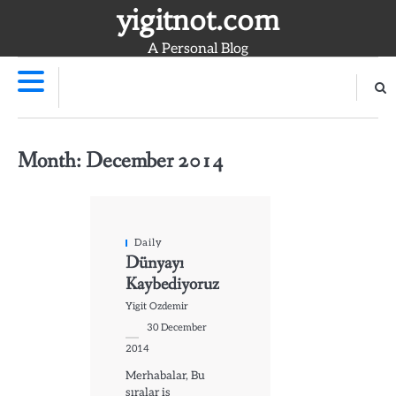
Skip
yigitnot.com
to
A Personal Blog
content
Month:
December 2014
Daily
Dünyayı
Kaybediyoruz
Yigit Ozdemir
30 December
2014
Merhabalar, Bu
sıralar iş