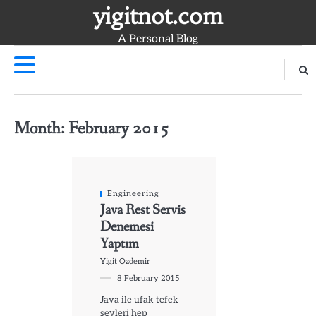
Skip
yigitnot.com
to
A Personal Blog
content
Month:
February 2015
Engineering
Java Rest Servis
Denemesi
Yaptım
Yigit Ozdemir
8 February 2015
Java ile ufak tefek
şeyleri hep