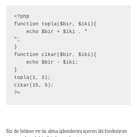
<?php

function topla($bir, $iki){

    echo $bir + $iki . "
";

}

function cikar($bir, $iki){

    echo $bir - $iki;

}

topla(1, 2);

cikar(15, 5);

Siz de bölme ve üs alma işlemlerini içeren iki fonksiyon