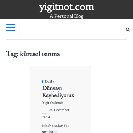
Skip
yigitnot.com
to
A Personal Blog
content
Tag:
küresel ısınma
Daily
Dünyayı
Kaybediyoruz
Yigit Ozdemir
30 December
2014
Merhabalar, Bu
sıralar iş